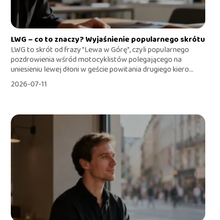
LWG – co to znaczy? Wyjaśnienie popularnego skrótu
LWG to skrót od frazy "Lewa w Górę", czyli popularnego
pozdrowienia wśród motocyklistów polegającego na
uniesieniu lewej dłoni w geście powitania drugiego kiero...
2026-07-11