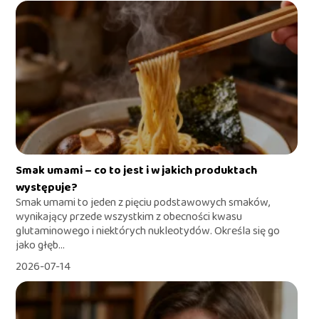
Smak umami – co to jest i w jakich produktach
występuje?
Smak umami to jeden z pięciu podstawowych smaków,
wynikający przede wszystkim z obecności kwasu
glutaminowego i niektórych nukleotydów. Określa się go
jako głęb...
2026-07-14