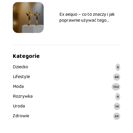
Ex aequo – co to znaczy i jak
poprawnie używać tego
zwrotu?
Kategorie
Dziecko
5
Lifestyle
86
Moda
102
Rozrywka
4
Uroda
14
Zdrowie
20