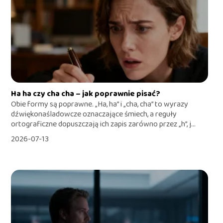
Ha ha czy cha cha – jak poprawnie pisać?
Obie formy są poprawne. „Ha, ha” i „cha, cha” to wyrazy
dźwiękonaśladowcze oznaczające śmiech, a reguły
ortograficzne dopuszczają ich zapis zarówno przez „h”, j...
2026-07-13