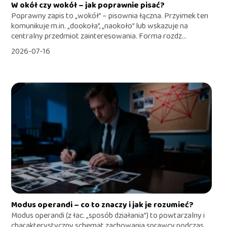
W okół czy wokół – jak poprawnie pisać?
Poprawny zapis to „wokół” – pisownia łączna. Przyimek ten
komunikuje m.in. „dookoła”, „naokoło” lub wskazuje na
centralny przedmiot zainteresowania. Forma rozdz...
2026-07-16
Modus operandi – co to znaczy i jak je rozumieć?
Modus operandi (z łac. „sposób działania”) to powtarzalny i
charakterystyczny schemat zachowania sprawcy podczas