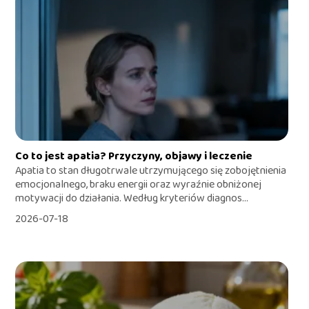
Co to jest apatia? Przyczyny, objawy i leczenie
Apatia to stan długotrwale utrzymującego się zobojętnienia
emocjonalnego, braku energii oraz wyraźnie obniżonej
motywacji do działania. Według kryteriów diagnos...
2026-07-18