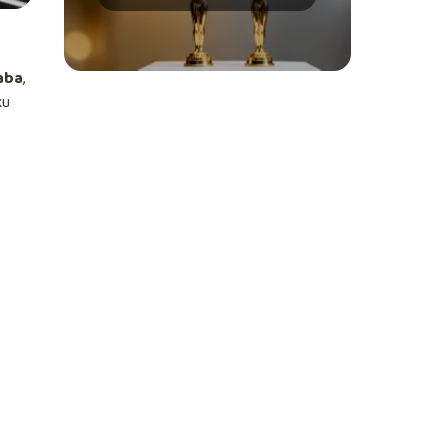
tego zwrotu?
aba
,
ku