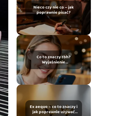
Nieco czy nie co – jak
poprawnie pisać?
Co to znaczy tbh?
Wyjaśnienie
popularnego skrótu
Ex aequo – co to znaczy i
jak poprawnie używać