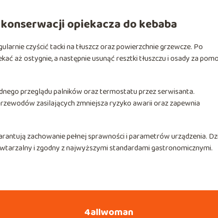
 konserwacji opiekacza do kebaba
larnie czyścić tacki na tłuszcz oraz powierzchnie grzewcze. Po
ać aż ostygnie, a następnie usunąć resztki tłuszczu i osady za pom
dnego przeglądu palników oraz termostatu przez serwisanta.
przewodów zasilających zmniejsza ryzyko awarii oraz zapewnia
rantują zachowanie pełnej sprawności i parametrów urządzenia. Dzi
wtarzalny i zgodny z najwyższymi standardami gastronomicznymi.
4allwoman