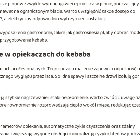
cze pionowe zwykle wymagają więcej miejsca w pionie, podczas gdy
awet na ograniczonym blacie. Warto uwzględnić także dostęp do
G, a elektryczny odpowiednio wytrzymałej instalacji.
posażenia gastronomii, takim jak gastrosilesia.pl, aby dobrać mod
 przygotowania kebaba.
ie w opiekaczach do kebaba
eniach profesjonalnych. Tego rodzaju materiał zapewnia odporność 
znego wyglądu przez lata. Solidne spawy i szczelne drzwi izolują go
 szybkie nagrzewanie i stabilne płomienie. Warto zwrócić uwagę n
które równomiernie rozprowadzają ciepło wokół mięsa, redukując cza
rametrów opiekania, automatyczne cykle czyszczenia oraz zdalny
zania zwiększają wygodę obsługi i minimalizują ryzyko błędów podcz