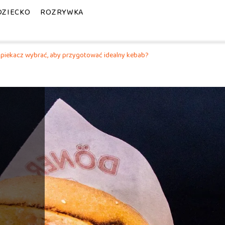
DZIECKO
ROZRYWKA
 opiekacz wybrać, aby przygotować idealny kebab?