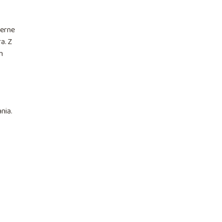
erne
a. Z
m
nia.