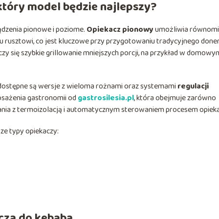
który model będzie najlepszy?
ądzenia pionowe i poziome.
Opiekacz pionowy
umożliwia równomi
u rusztowi, co jest kluczowe przy przygotowaniu tradycyjnego doner
iczy się szybkie grillowanie mniejszych porcji, na przykład w domowy
 dostępne są wersje z wieloma rożnami oraz systemami
regulacji
osażenia gastronomii od
gastrosilesia.pl
, która obejmuje zarówno
nia z termoizolacją i automatycznym sterowaniem procesem opieka
ze typy opiekaczy:
cza do kebaba