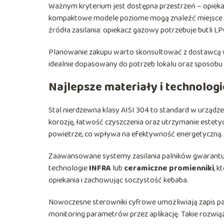
Ważnym kryterium jest dostępna przestrzeń – opieka
kompaktowe modele poziome mogą znaleźć miejsce n
źródła zasilania: opiekacz gazowy potrzebuje butli LP
Planowanie zakupu warto skonsultować z dostawcą wy
idealnie dopasowany do potrzeb lokalu oraz sposobu
Najlepsze materiały i technolog
Stal nierdzewna klasy AISI 304 to standard w urządz
korozję, łatwość czyszczenia oraz utrzymanie estetyc
powietrze, co wpływa na efektywność energetyczną.
Zaawansowane systemy zasilania palników gwarantują
technologie
INFRA
lub
ceramiczne promienniki
, 
opiekania i zachowując soczystość kebaba.
Nowoczesne sterowniki cyfrowe umożliwiają zapis pa
monitoring parametrów przez aplikację. Takie rozwią