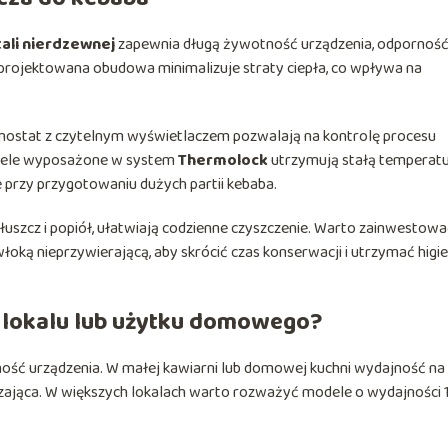
tali nierdzewnej
zapewnia długą żywotność urządzenia, odporność
aprojektowana obudowa minimalizuje straty ciepła, co wpływa na
rmostat z czytelnym wyświetlaczem pozwalają na kontrolę procesu
Modele wyposażone w system
Thermolock
utrzymują stałą temperat
e przy przygotowaniu dużych partii kebaba.
tłuszcz i popiół, ułatwiają codzienne czyszczenie. Warto zainwestow
łoką nieprzywierającą, aby skrócić czas konserwacji i utrzymać higi
 lokalu lub użytku domowego?
ość urządzenia. W małej kawiarni lub domowej kuchni wydajność na
zająca. W większych lokalach warto rozważyć modele o wydajności 