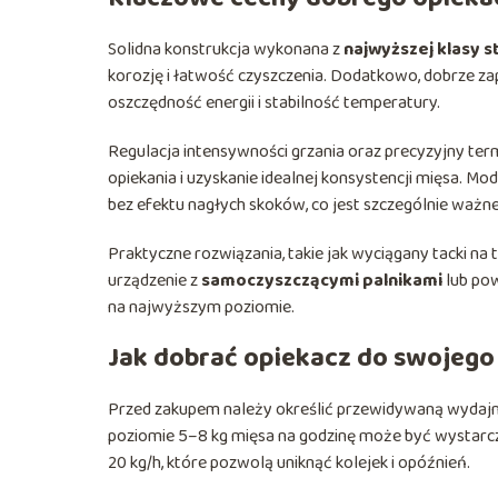
Solidna konstrukcja wykonana z
najwyższej klasy s
korozję i łatwość czyszczenia. Dodatkowo, dobrze z
oszczędność energii i stabilność temperatury.
Regulacja intensywności grzania oraz precyzyjny te
opiekania i uzyskanie idealnej konsystencji mięsa. 
bez efektu nagłych skoków, co jest szczególnie ważn
Praktyczne rozwiązania, takie jak wyciągany tacki na 
urządzenie z
samoczyszczącymi palnikami
lub pow
na najwyższym poziomie.
Jak dobrać opiekacz do swojego
Przed zakupem należy określić przewidywaną wydajn
poziomie 5–8 kg mięsa na godzinę może być wystarc
20 kg/h, które pozwolą uniknąć kolejek i opóźnień.