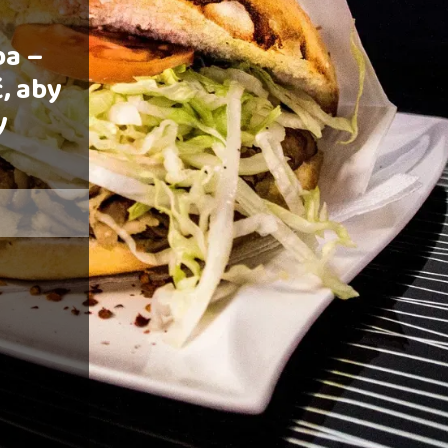
ba –
, aby
y