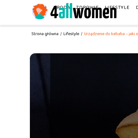
MODA
URODA
ZDROWIE
LIFESTYLE
Strona główna
/
Lifestyle
/
Urządzenie do kebaba – jaki