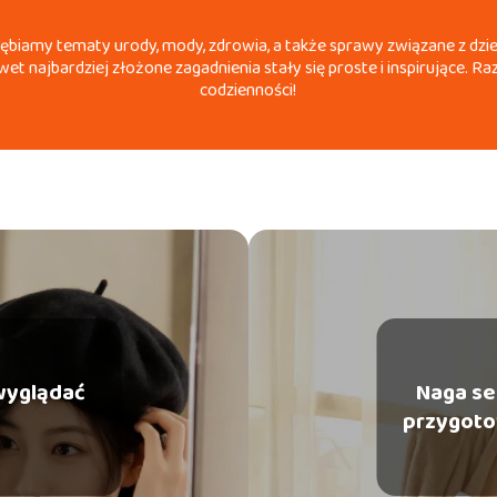
łębiamy tematy urody, mody, zdrowia, a także sprawy związane z dzieć
et najbardziej złożone zagadnienia stały się proste i inspirujące. 
codzienności!
 wyglądać
Naga ses
przygoto