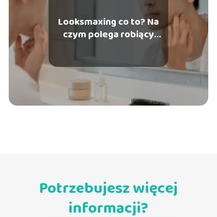
Looksmaxing co to? Na
czym polega robiący
furorę trend?
Potrzebujesz więcej
informacji?