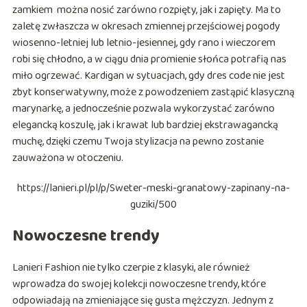
zamkiem można nosić zarówno rozpięty, jak i zapięty. Ma to
zaletę zwłaszcza w okresach zmiennej przejściowej pogody
wiosenno-letniej lub letnio-jesiennej, gdy rano i wieczorem
robi się chłodno, a w ciągu dnia promienie słońca potrafią nas
miło ogrzewać. Kardigan w sytuacjach, gdy dres code nie jest
zbyt konserwatywny, może z powodzeniem zastąpić klasyczną
marynarkę, a jednocześnie pozwala wykorzystać zarówno
elegancką koszulę, jak i krawat lub bardziej ekstrawagancką
muchę, dzięki czemu Twoja stylizacja na pewno zostanie
zauważona w otoczeniu.
https://lanieri.pl/pl/p/Sweter-meski-granatowy-zapinany-na-
guziki/500
Nowoczesne trendy
Lanieri Fashion nie tylko czerpie z klasyki, ale również
wprowadza do swojej kolekcji nowoczesne trendy, które
odpowiadają na zmieniające się gusta mężczyzn. Jednym z