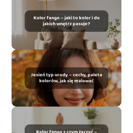
Kolor fango – jaki to kolor i do
jakich wnętrz pasuje?
Jesień typ urody – cechy, paleta
kolorów, jak się malować
Kolor fango z czym łączyć –