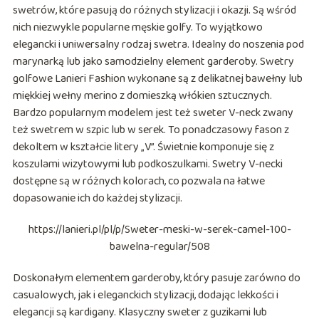
swetrów, które pasują do różnych stylizacji i okazji. Są wśród
nich niezwykle popularne męskie golfy. To wyjątkowo
elegancki i uniwersalny rodzaj swetra. Idealny do noszenia pod
marynarką lub jako samodzielny element garderoby. Swetry
golfowe Lanieri Fashion wykonane są z delikatnej bawełny lub
miękkiej wełny merino z domieszką włókien sztucznych.
Bardzo popularnym modelem jest też sweter V-neck zwany
też swetrem w szpic lub w serek. To ponadczasowy fason z
dekoltem w kształcie litery „V”. Świetnie komponuje się z
koszulami wizytowymi lub podkoszulkami. Swetry V-necki
dostępne są w różnych kolorach, co pozwala na łatwe
dopasowanie ich do każdej stylizacji.
https://lanieri.pl/pl/p/Sweter-meski-w-serek-camel-100-
bawelna-regular/508
Doskonałym elementem garderoby, który pasuje zarówno do
casualowych, jak i eleganckich stylizacji, dodając lekkości i
elegancji są kardigany. Klasyczny sweter z guzikami lub