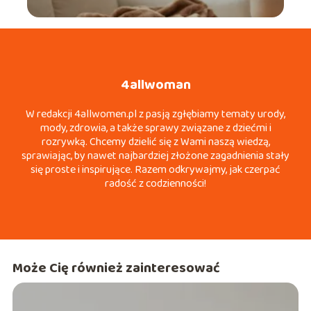
4allwoman
W redakcji 4allwomen.pl z pasją zgłębiamy tematy urody,
mody, zdrowia, a także sprawy związane z dziećmi i
rozrywką. Chcemy dzielić się z Wami naszą wiedzą,
sprawiając, by nawet najbardziej złożone zagadnienia stały
się proste i inspirujące. Razem odkrywajmy, jak czerpać
radość z codzienności!
Może Cię również zainteresować