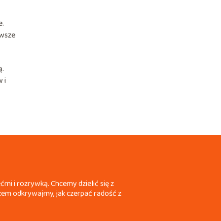
e.
rwsze
ą.
 i
mi i rozrywką. Chcemy dzielić się z
Razem odkrywajmy, jak czerpać radość z