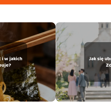
i w jakich
Jak się u
puje?
Zd