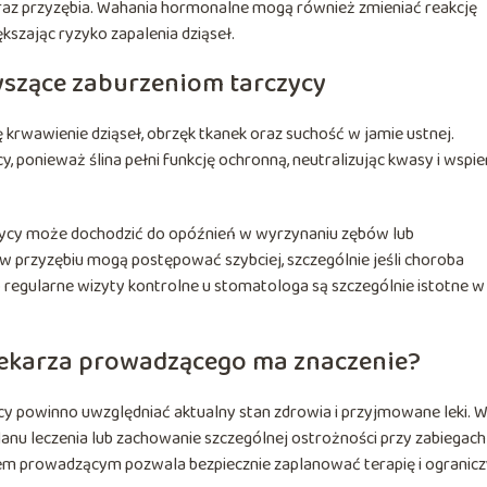
raz przyzębia. Wahania hormonalne mogą również zmieniać reakcję
kszając ryzyko zapalenia dziąseł.
szące zaburzeniom tarczycy
ę krwawienie dziąseł, obrzęk tkanek oraz suchość w jamie ustnej.
y, ponieważ ślina pełni funkcję ochronną, neutralizując kwasy i wspie
czycy może dochodzić do opóźnień w wyrzynaniu zębów lub
w przyzębiu mogą postępować szybciej, szczególnie jeśli choroba
 regularne wizyty kontrolne u stomatologa są szczególnie istotne w 
 lekarza prowadzącego ma znaczenie?
cy powinno uwzględniać aktualny stan zdrowia i przyjmowane leki. 
lanu leczenia lub zachowanie szczególnej ostrożności przy zabiegach
zem prowadzącym pozwala bezpiecznie zaplanować terapię i ogranic