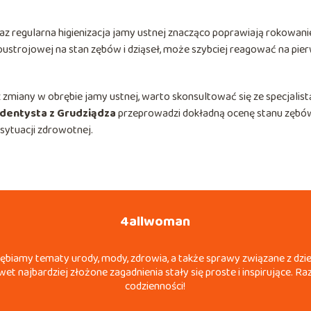
z regularna higienizacja jamy ustnej znacząco poprawiają rokowani
ustrojowej na stan zębów i dziąseł, może szybciej reagować na pie
 zmiany w obrębie jamy ustnej, warto skonsultować się ze specjalist
dentysta z Grudziądza
przeprowadzi dokładną ocenę stanu zębów
sytuacji zdrowotnej.
4allwoman
łębiamy tematy urody, mody, zdrowia, a także sprawy związane z dzieć
et najbardziej złożone zagadnienia stały się proste i inspirujące. 
codzienności!