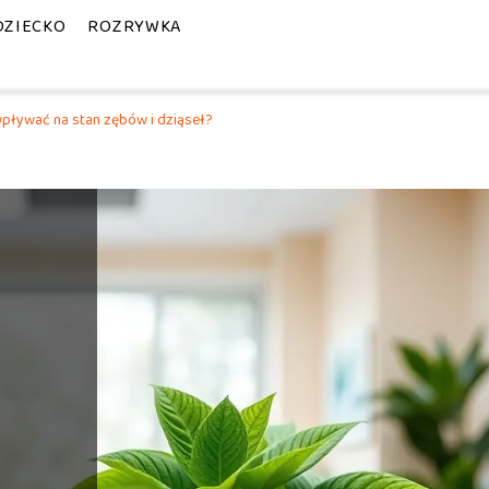
DZIECKO
ROZRYWKA
pływać na stan zębów i dziąseł?