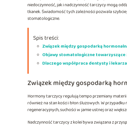
niedoczynność, jak i nadczynność tarczycy mogą oddz
tkanek. Świadomość tych zależności pozwala szybciej
stomatologiczne.
Spis treści:
Związek między gospodarką hormonalną
Objawy stomatologiczne towarzyszące 
Dlaczego współpraca dentysty i lekar
Związek między gospodarką horm
Hormony tarczycy regulują tempo przemiany materii 
również na stan kości i błon śluzowych. W przypadk
regeneracyjnych, suchości w jamie ustnej oraz większe
Nadczynność tarczycy z kolei bywa związana z prz