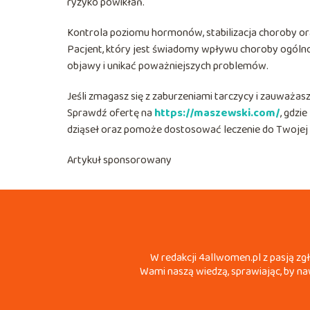
ryzyko powikłań.
Kontrola poziomu hormonów, stabilizacja choroby ora
Pacjent, który jest świadomy wpływu choroby ogólno
objawy i unikać poważniejszych problemów.
Jeśli zmagasz się z zaburzeniami tarczycy i zauważasz
Sprawdź ofertę na
https://maszewski.com/
, gdzie
dziąseł oraz pomoże dostosować leczenie do Twojej 
Artykuł sponsorowany
W redakcji 4allwomen.pl z pasją zg
Wami naszą wiedzą, sprawiając, by naw