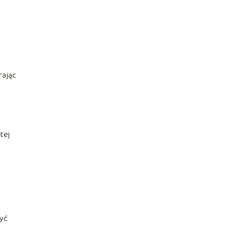
rając
tej
W
zyć