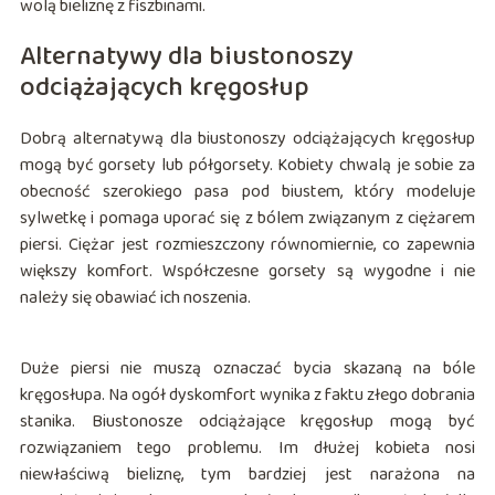
wolą bieliznę z fiszbinami.
Alternatywy dla biustonoszy
odciążających kręgosłup
Dobrą alternatywą dla biustonoszy odciążających kręgosłup
mogą być gorsety lub półgorsety. Kobiety chwalą je sobie za
obecność szerokiego pasa pod biustem, który modeluje
sylwetkę i pomaga uporać się z bólem związanym z ciężarem
piersi. Ciężar jest rozmieszczony równomiernie, co zapewnia
większy komfort. Współczesne gorsety są wygodne i nie
należy się obawiać ich noszenia.
Duże piersi nie muszą oznaczać bycia skazaną na bóle
kręgosłupa. Na ogół dyskomfort wynika z faktu złego dobrania
stanika. Biustonosze odciążające kręgosłup mogą być
rozwiązaniem tego problemu. Im dłużej kobieta nosi
niewłaściwą bieliznę, tym bardziej jest narażona na