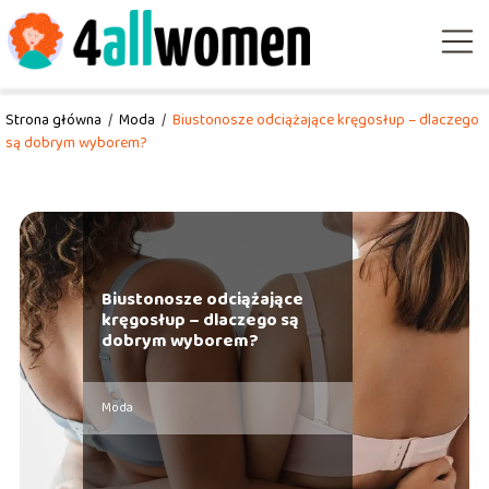
Strona główna
/
Moda
/
Biustonosze odciążające kręgosłup – dlaczego
są dobrym wyborem?
Biustonosze odciążające
kręgosłup – dlaczego są
dobrym wyborem?
Moda