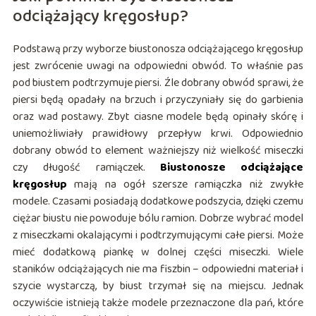
odciążający kręgosłup?
Podstawą przy wyborze biustonosza odciążającego kręgosłup
jest zwrócenie uwagi na odpowiedni obwód. To właśnie pas
pod biustem podtrzymuje piersi. Źle dobrany obwód sprawi, że
piersi będą opadały na brzuch i przyczyniały się do garbienia
oraz wad postawy. Zbyt ciasne modele będą opinały skórę i
uniemożliwiały prawidłowy przepływ krwi. Odpowiednio
dobrany obwód to element ważniejszy niż wielkość miseczki
czy długość ramiączek.
Biustonosze odciążające
kręgosłup
mają na ogół szersze ramiączka niż zwykłe
modele. Czasami posiadają dodatkowe podszycia, dzięki czemu
ciężar biustu nie powoduje bólu ramion. Dobrze wybrać model
z miseczkami okalającymi i podtrzymującymi całe piersi. Może
mieć dodatkową piankę w dolnej części miseczki. Wiele
staników odciążających nie ma fiszbin – odpowiedni materiał i
szycie wystarczą, by biust trzymał się na miejscu. Jednak
oczywiście istnieją także modele przeznaczone dla pań, które